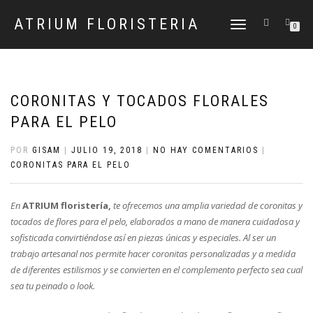
ATRIUM FLORISTERIA
CAMBIAR
0
NAVEGACIÓN
CORONITAS Y TOCADOS FLORALES
PARA EL PELO
POR
GISAM
|
JULIO 19, 2018
|
NO HAY COMENTARIOS
|
CORONITAS PARA EL PELO
En
ATRIUM floristería,
te ofrecemos una amplia variedad de coronitas y
tocados de flores para el pelo, elaborados a mano de manera cuidadosa y
sofisticada convirtiéndose así en piezas únicas y especiales. Al ser un
trabajo artesanal nos permite hacer coronitas personalizadas y a medida
de diferentes estilismos y se convierten en el complemento perfecto sea cual
sea tu peinado o look.